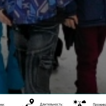
Длительность:
ни:
Прожива