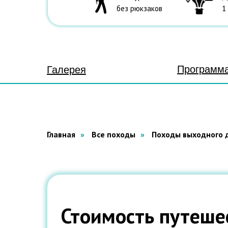
без рюкзаков
1
Программа
Галерея
Главная
»
Все походы
»
Походы выходного 
Стоимость путеше