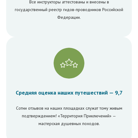
Все инструкторы аттестованы и внесены в
государственный реестр гидов-проводников Российской
Федерации.
Подарочный
сертификат
Путешествие - это настоящее удовольствие,
Средняя оценка наших путешествий — 9,7
а для него не нужны особые даты.
Не ищите повода для такого подарка.
Радуйте своих близких как можно чаще!
Сотни отзывов на наших площадках служат тому живым
подтверждением! «Территория Приключений» —
Подробнее
мастерская душевных походов.