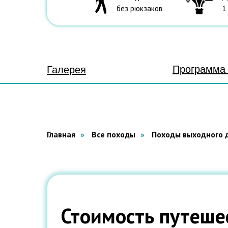
без рюкзаков
1
Программа 
Галерея
Главная
»
Все походы
»
Походы выходного 
Стоимость путеше