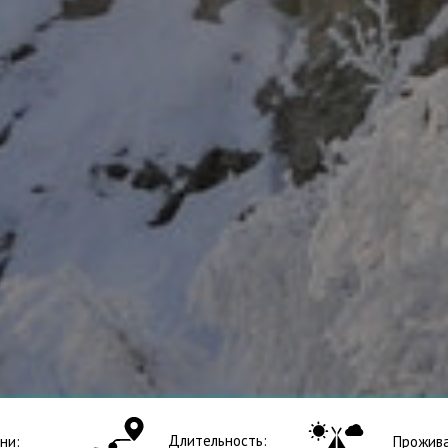
Длительность:
ни:
Прожива