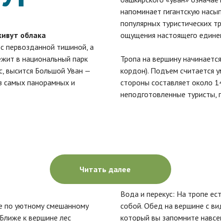
напоминает гигантскую насып
популярных туристических тр
живут облака
ощущения настоящего единен
 с первозданной тишиной, а
жит в национальный парк
Тропа на вершину начинаетс
с, высится Большой Уван —
кордон). Подъем считается 
з самых панорамных и
стороны составляет около 14
неподготовленные туристы, г
Читать далее
Вода и перекус: На тропе ест
те по уютному смешанному
собой. Обед на вершине с ви
 Ближе к вершине лес
который вы запомните навсе