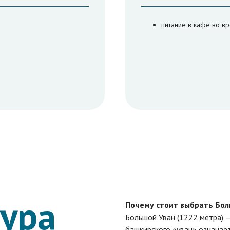
питание в кафе во в
тура
Почему стоит выбрать Бол
Большой Уван (1222 метра) —
башкирского «уван» означает