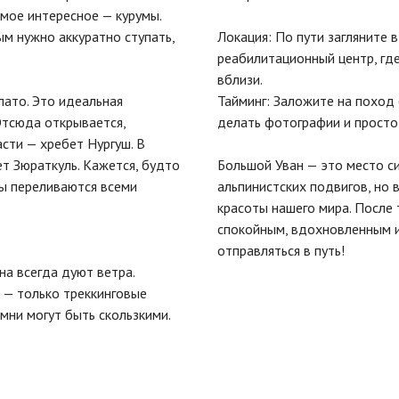
мое интересное — курумы.
ым нужно аккуратно ступать,
Локация: По пути загляните 
реабилитационный центр, гд
вблизи.
лато. Это идеальная
Тайминг: Заложите на поход
Отсюда открывается,
делать фотографии и просто 
сти — хребет Нургуш. В
ет Зюраткуль. Кажется, будто
Большой Уван — это место си
ры переливаются всеми
альпинистских подвигов, но
красоты нашего мира. После
спокойным, вдохновленным и
отправляться в путь!
на всегда дуют ветра.
ь — только треккинговые
мни могут быть скользкими.