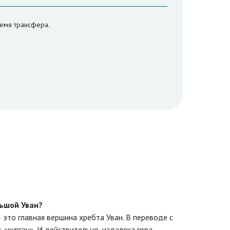
ремя трансфера.
ьшой Уван?
 это главная вершина хребта Уван. В переводе с
 «курган». И действительно, издалека гора