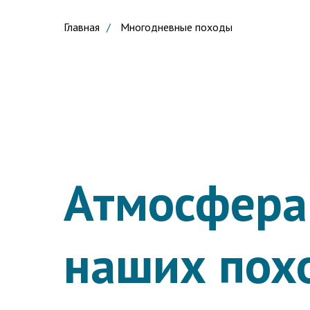
Главная
/
Многодневные походы
Атмосфера
наших пох