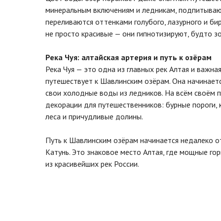
минеральным включениям и ледникам, подпитыва
переливаются оттенками голубого, лазурного и би
не просто красивые — они гипнотизируют, будто зо
Река Чуя: алтайская артерия и путь к озёрам
Река Чуя — это одна из главных рек Алтая и важная
путешествует к Шавлинским озёрам. Она начинаетс
свои холодные воды из ледников. На всём своём 
декорации для путешественников: бурные пороги, 
леса и причудливые долины.
Путь к Шавлинским озёрам начинается недалеко от
Катунь. Это знаковое место Алтая, где мощные го
из красивейших рек России.