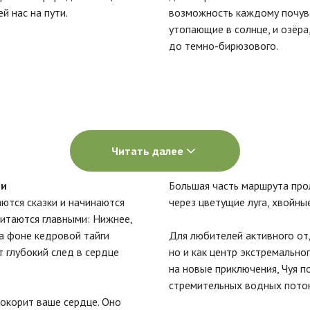
 нас на пути.
возможность каждому почувст
утопающие в солнце, и озёра
до темно-бирюзового.
Читать далее
ии
Большая часть маршрута про
аются сказки и начинаются
через цветущие луга, хвойны
читаются главными: Нижнее,
а фоне кедровой тайги
Для любителей активного от
т глубокий след в сердце
но и как центр экстремально
на новые приключения, Чуя 
стремительных водных пото
покорит ваше сердце. Оно