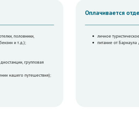
Оплачивается отд
телки, половники,
личное туристическое
ензин и т.д.);
питание от Барнаула 
диостанции, групповая
ении нашего путешествия);