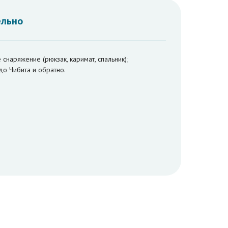
ельно
 снаряжение (рюкзак, каримат, спальник);
до Чибита и обратно.