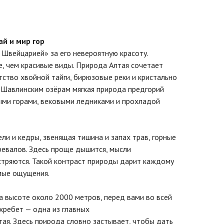
й и мир гор
 Швейцарией» за его невероятную красоту.
е, чем красивые виды. Природа Алтая сочетает
тство хвойной тайги, бирюзовые реки и кристально
к Шавлинским озёрам мягкая природа предгорий
ыми горами, вековыми ледниками и прохладой
ели и кедры, звенящая тишина и запах трав, горные
ревалов. Здесь проще дышится, мысли
остряются. Такой контраст природы дарит каждому
мые ощущения.
а высоте около 2000 метров, перед вами во всей
хребет — одна из главных
ая. Здесь природа словно застывает, чтобы дать