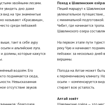
устыми хвойными лесами.
Поход к Шавлинским озёрам
ете увидеть дно даже
Пеший маршрут к Шавлинским
ся вид на три знаменитые
увлекательное путешествие,
но называют «Красавица»,
с минимальной подготовкой.
 место среди пейзажей
Чибит, где начинается троп
Шавлинского озера составляе
 выше, таит в себе ауру
На первом этапе пути турис
осыпи и альпийские луга.
реку Чую и начинают поднима
 и долины, которые кажутся
пейзажи: за несколько дней в
ы.
вершины.
инённый водоём. Его
Погода на Алтае может быть
 кто поднимается сюда,
к переменчивому климату. Н
ьности. Невысказанная
осыпи — компенсируется вид
лное отсутствие звуков
стирает всю усталость.
Алтай зовёт
венников: благодаря
Шавлинские озёра — это мес