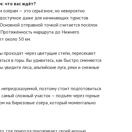
: что вас ждёт?
 озёрам — это серьёзное, но невероятно
 доступное даже для начинающих туристов
 Основной отправной точкой считается посёлок
а. Протяжённость маршрута до Нижнего
т около 50 км.
ты проходят через цветущие степи, пересекают
ться в горы. Вы удивитесь, как быстро сменяются
ы увидите леса, альпийские луга, реки и снежные
 непредсказуемой, поэтому стоит подготовиться
о самый сложный участок — подъём через горные
ом на бирюзовые озёра, который моментально
то, где природа притягивает своей мощью