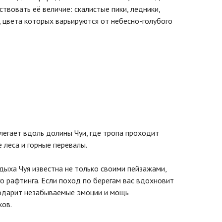
вовать её величие: скалистые пики, ледники,
, цвета которых варьируются от небесно-голубого
легает вдоль долины Чуи, где тропа проходит
е леса и горные перевалы.
дыха Чуя известна не только своими пейзажами,
го рафтинга. Если поход по берегам вас вдохновит
подарит незабываемые эмоции и мощь
ков.