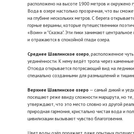
расположено на высоте 1900 метров и окружено г
Вода в озере настолько прозрачная, что вы смож
на глубине нескольких метров. С берега открывает
горные вершины, которые путешественники поэтич
«Воин» и "Сказка". Эти пики занимают центральное
и отражаются в спокойной глади озера.
Среднее Шавлинское озеро
, расположенное чуть
уединённости. К нему ведёт тропа через каменные 
Отсюда открывается потрясающий вид на ледники
специально созданными для размышлений и тишин
Верхнее Шавлинское озеро
— самый дикий и уед
посещают реже ввиду сложности маршрута, но те,
утверждают, что это место словно из другой реал
природная гармония, кристально чистая вода и по
цивилизации вызывают чувство благоговения.
Цвет воды озёр поражает даже опытных путешест