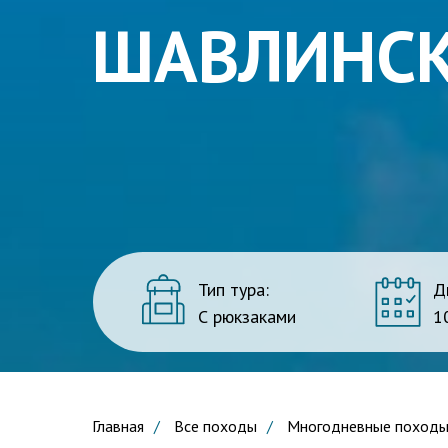
ШАВЛИНСК
Тип тура:
Д
С рюкзаками
1
Главная
/
Все походы
/
Многодневные поход