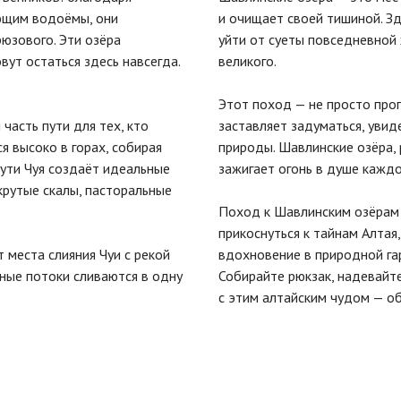
ющим водоёмы, они
и очищает своей тишиной. Зд
рюзового. Эти озёра
уйти от суеты повседневной 
вут остаться здесь навсегда.
великого.
Этот поход — не просто прог
 часть пути для тех, кто
заставляет задуматься, увид
я высоко в горах, собирая
природы. Шавлинские озёра, р
пути Чуя создаёт идеальные
зажигает огонь в душе каждо
крутые скалы, пасторальные
Поход к Шавлинским озёрам 
прикоснуться к тайнам Алтая
 места слияния Чуи с рекой
вдохновение в природной га
рные потоки сливаются в одну
Собирайте рюкзак, надевайте
с этим алтайским чудом — о