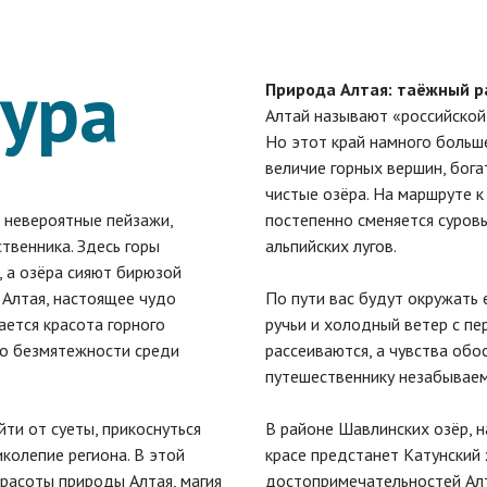
тура
Природа Алтая: таёжный ра
Алтай называют «российской
Но этот край намного больш
величие горных вершин, бога
чистые озёра. На маршруте 
т невероятные пейзажи,
постепенно сменяется суров
венника. Здесь горы
альпийских лугов.
, а озёра сияют бирюзой
 Алтая, настоящее чудо
По пути вас будут окружать 
ается красота горного
ручьи и холодный ветер с пе
во безмятежности среди
рассеиваются, а чувства об
путешественнику незабывае
ти от суеты, прикоснуться
В районе Шавлинских озёр, н
иколепие региона. В этой
красе предстанет Катунский 
красоты природы Алтая, магия
достопримечательностей Алт